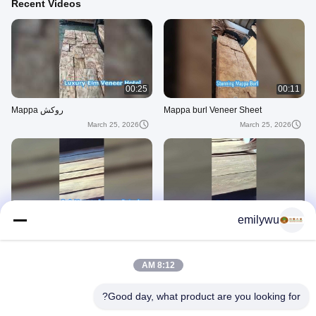
Recent Videos
00:25
00:11
Mappa burl Veneer Sheet
روکش Mappa
March 25, 2026
March 25, 2026
00:06
00:08
emilywu
روکش Elm Crown برش خورده
Elm Veneer
March 25, 2026
March 25, 2026
8:12 AM
ویدیوهای دیگر
Good day, what product are you looking for?