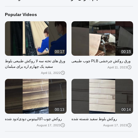
Popular Videos
00:17
00:15
ورق روکش چرخشی PLB چوب طبیعی
ورق های تخته سه لا روکش طبیعی بلوط
سفید یک چهارم اره برای مبلمان
April 11, 2023
April 11, 2022
00:13
00:14
روکش بلوط سفید شسته شده
روکش چوب اکالیپتوس دودی/دود شده
August 17, 2023
August 17, 2023