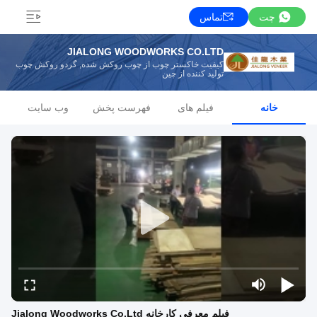
چت
تماس
JIALONG WOODWORKS CO.LTD
کیفیت خاکستر چوب از چوب روکش شده, گردو روکش چوب
تولید کننده از چین
خانه
فیلم های
فهرست پخش
وب سایت
فیلم معرفی کارخانه Jialong Woodworks Co.Ltd