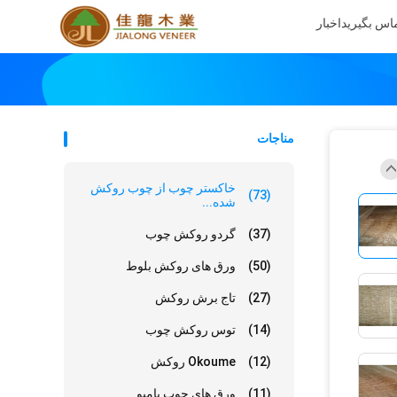
تماس بگیرید
اخبار
مناجات
خاکستر چوب از چوب روکش
(73)
شده...
(37)
گردو روکش چوب
(50)
ورق های روکش بلوط
(27)
تاج برش روکش
(14)
توس روکش چوب
(12)
Okoume روکش
(11)
ورق های چوب بامبو