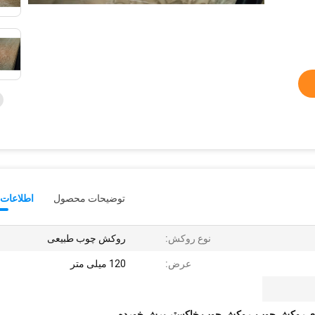
توضیحات محصول
اطلاعات 
نوع روکش:
روکش چوب طبیعی
عرض:
120 میلی متر
ای روکش چوب
,
روکش چوب خاکستر برش خورده