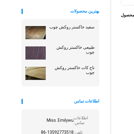
بهترین محصولات
محصول
سفید خاکستر روکش چوب
طبیعی خاکستر روکش
چوب
تاج کات خاکستر روکش
چوب
اطلاعات تماس
اطلاعات
Miss. Emilywu
تماس:
تلفن:
86-13592773518