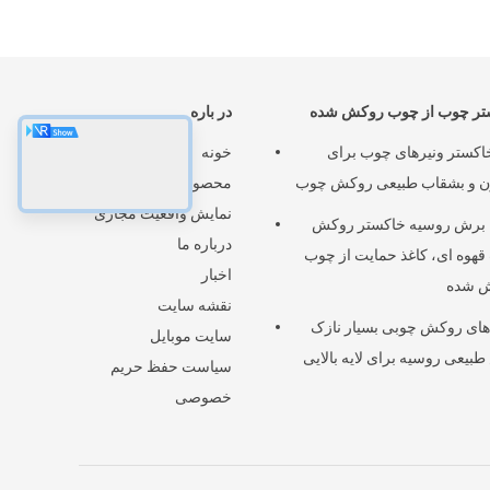
تر چوب از چوب روکش شده
در باره
اکستر ونیرهای چوب برای
خونه
ن و بشقاب طبیعی روکش چوب
محصولات
نمایش واقعیت مجازی
 برش روسیه خاکستر روکش
درباره ما
هوه ای، کاغذ حمایت از چوب
اخبار
 شده
نقشه سایت
ای روکش چوبی بسیار نازک
سایت موبایل
بیعی روسیه برای لایه بالایی
سیاست حفظ حریم
خصوصی