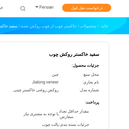
Persian
خو
درخواست نقل قول
خانه
محصولات
خاکستر چوب از چوب روکش شده
سفید خاکس
سفید خاکستر روکش چوب
جزئیات محصول:
محل منبع:
چین
نام تجاری:
Jialong veneer
شماره مدل:
روکش روغنی خاکستر چینی
پرداخت:
مقدار حداقل تعداد
با توجه به مشتری نیاز
سفارش:
جزئیات بسته بندی:
پالت چوب