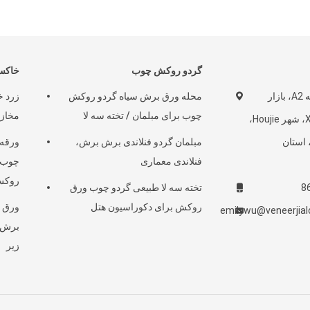
گردو روکش چوب
خاکس
No.21-23، منطقه A2، بازار
محله ورق برش سیاه گردو روکش
زرد خ
چوب برای مبلمان / تخته سه لا
مخاز
مواد چوب Xingye، شهر Houjie،
هر Dongguan، استان
مبلمان گردو فنلاندی برش برش،
ورقه
فنلاندی معماری
چوب ق
روکش
8
تخته سه لا طبیعی گردو چوب ورق
روکش برای دکوراسیون هتل
ورق ه
emilywu@veneerjia
برش ط
زیر