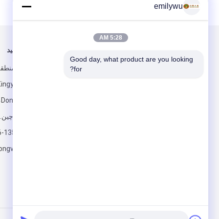
emilywu
5:28 AM
برای ما ایمیل کنید
ما را دنبال کنید
Good day, what product are you looking 
for?
ش
گوانگدونگ، چین.
6-13592773518
ارسال
longveneer.com