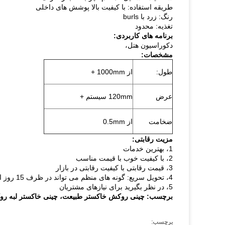
طریقه استفاده: با کیفیت بالا پوشش های داخلی
رنگ: زرد با burls
تغذیه: محدود
برنامه های کاربردی:
دکوراسیون هتل،
مشخصات:
طول:
از 1000mm +
عرض
120mm سیستم +
ضخامت
از 0.5mm
مزیت رقابتی:
1، بهترین خدمات
2، با کیفیت خوب با قیمت مناسب
3، قیمت رقابتی با کیفیت رقابتی در بازار
4، تحویل سریع: گونه های منظم می تواند در ظرف 15 روز ارائه می شود.
5، در نظر بگیرید برای نیازهای مشتریان
برچسب: چینی روکش خاکستر طبیعت، چینی خاکستر لبه روک
برچسب: