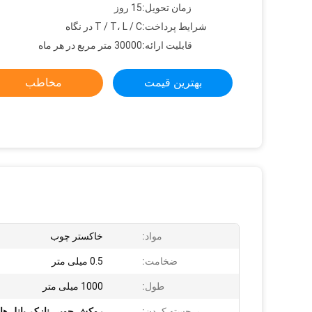
زمان تحویل:
15 روز
شرایط پرداخت:
T / T، L / C در نگاه
قابلیت ارائه:
30000 متر مربع در هر ماه
بهترین قیمت
مخاطب
مواد:
خاکستر چوب
ضخامت:
0.5 میلی متر
طول:
1000 میلی متر
برجسته کردن:
روکش چوبی نازک
,
پانل ه