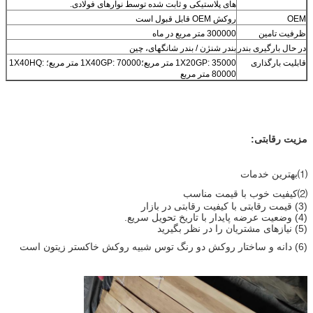
های پلاستیکی و ثابت شده توسط نوارهای فولادی.
OEM
روکش OEM قابل قبول است
ظرفیت تامین
300000 متر مربع در ماه
در حال بارگیری بندر
بندر شنژن / بندر شانگهای، چین
قابلیت بارگذاری
1X20GP: 35000 متر مربع؛1X40GP: 70000 متر مربع؛ 1X40HQ:
80000 متر مربع
مزیت رقابتی:
⑴بهترین خدمات
⑵کیفیت خوب با قیمت مناسب
(3) قیمت رقابتی با کیفیت رقابتی در بازار
(4) وضعیت عرضه پایدار با تاریخ تحویل سریع.
(5) نیازهای مشتریان را در نظر بگیرید
(6) دانه و ساختار روکش دو رنگ توس شبیه روکش خاکستر زیتون است