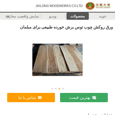
JIALONG WOODWORKS CO.LTD
خونه
محصولات
ویدیو
نمایش واقعیت مجازی
>>
ورق روکش چوب توس برش خورده طبیعی برای مبلمان
بهترین قیمت
تماس با ما
جزئیات محصول