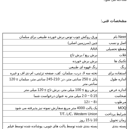
مشخصات فنی:
Neer نام
ورق روکش چوب توس برش خورده طبیعی برای مبلمان
اصل و نسب
چین (سرزمین اصلی)
مقطع تحصیلی
AAA
غلات
برش ربع / برش تاج
تکنیک ها
برش برش خورده
رنگ
رنگ قهوه ای طبیعی
استفاده برای
تخته سه لا، درب، مبلمان، کف، صفحه تزئینی، ام دی اف و غیره
اندازه طول
پانل ≥ 250 سانتی متر، در: 210-245 سانتی متر، مبلمان ≥ 120
سانتی متر
اندازه عرض
برش ربع ≥ 100 میلی متر، برش تاج ≥ 120 میلی متر
ضخامت
0.15 ~ 2.0 میلی متر به عنوان درخواست شما
مرطوب
8٪ ~ 12٪
MOQ
یک پالت 4000 متر مربع.سفارش نمونه نیز پذیرفته می شود
شرایط پرداخت
T/T، L/C، Western Union
زمان تحویل
10 تا 15 روز
بسته بندی
بسته بندی شده توسط پالت های چوبی، پوشانده شده توسط فیلم