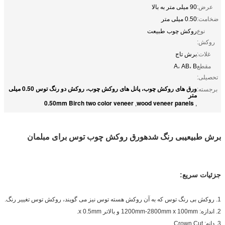
عرض:
90 میلی متر به بالا
ضخامت:
0.50 میلی متر
نوع
روکش چوب طبیعت
روکش:
غلات:
برش تاج
مقطع
A، AB، B
تحصیلی:
ورق های روکش چوب، پانل های روکش چوب، روکش دو رنگ توس 0.50 میلی
برجسته:
متر
0.50mm Birch two color veneer
wood veneer panels
,
,
برش طبیعی
بی رنگ شده
ورق روکش چوب توس برای مبلمان
جزئیات سریع:
1. روکش بی رنگ توس که به آن روکش هسته توس نیز می گویند، روکش توس تغییر رنگ.
2. اندازه: 1200mm-2800mm x 100mm و بالاتر x 0.5mm.
3. دانه: Crown Cut.