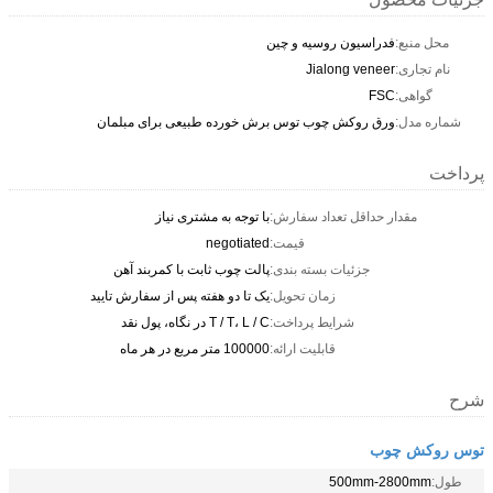
محل منبع:
فدراسیون روسیه و چین
نام تجاری:
Jialong veneer
گواهی:
FSC
شماره مدل:
ورق روکش چوب توس برش خورده طبیعی برای مبلمان
پرداخت
مقدار حداقل تعداد سفارش:
با توجه به مشتری نیاز
قیمت:
negotiated
جزئیات بسته بندی:
پالت چوب ثابت با کمربند آهن
زمان تحویل:
یک تا دو هفته پس از سفارش تایید
شرایط پرداخت:
T / T، L / C در نگاه، پول نقد
قابلیت ارائه:
100000 متر مربع در هر ماه
شرح
توس روکش چوب
طول:
500mm-2800mm