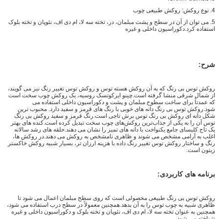
4. نوع روکش: روکش طبیعی چوب
5. می توان از آن در سطح و پشت مبلمان، در، تخته سه لا، ام دی اف، نئوپان و تخته بلوک
استفاده کرد.دکوراسیون داخلی و غیره
شرح:
روکش توس بی رنگ که به آن روکش هسته توس و روکش توس تغییر رنگ نیز می گویند،
از شمال شرقی منشا گرفته است.
چین
و ایرکوتسک روسیه، یک روکش چوب سخت است
که عمدتاً برای ساخت سطوح مبلمان و پشت و دکوراسیون داخلی استفاده می
شود.روکش توس بی رنگ دانه های خوبی با رنگ های قرمز و سفید دارد. محبوب ترین
شکل دانه ای روکش بی رنگ توس برش تاجی است.رنگ قرمز و سفید روکش بی رنگ
توس آن را به یکی از جذاب‌ترین روکش‌های چوب سخت تبدیل کرده است.کنده های بهتر
یک تاج کلیسای جامع یکنواخت با دانه های تمیز را نشان می دهند.حلقه های رشد سالانه
اغلب به آرامی مشخص می شوند و ظاهری نامشخص به روکش می دهند.در روکش ها،
رنگ و ساختار روکش توس تغییر رنگ داده با هزینه ارزان تر، بسیار شبیه روکش خاکستر
زیتون است.
برنامه های کاربردی:
روکش توس بی رنگ طبیعی محصولی است که روی سطح مبلمان اعمال می شود تا
ظاهری شبیه به چوب توس را به آن بدهد.همچنین معمولاً در سطح درب استفاده می شود،
همچنین به عنوان تخته سه لا، ام دی اف، نئوپان و تخته بلوک و دکوراسیون داخلی و غیره
شناخته می شود.