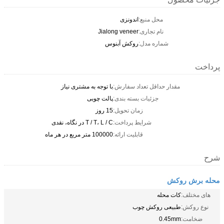
محل منبع:
اندونزی
نام تجاری:
Jialong veneer
شماره مدل:
روکش آبنوس
پرداخت
مقدار حداقل تعداد سفارش:
با توجه به مشتری نیاز
جزئیات بسته بندی:
پالت چوبی
زمان تحویل:
15 روز
شرایط پرداخت:
T / T، L / C در نگاه، نقدی
قابلیت ارائه:
100000 متر مربع در هر ماه
شرح
محله برش روکش
های مختلف:
کات محله
نوع روکش:
طبیعی روکش چوب
ضخامت:
0.45mm