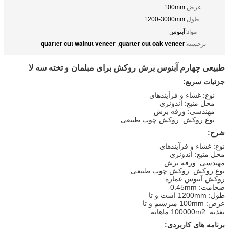
عرض:
100mm
طول:
1200-3000mm
مواد:
آبنوس
quarter cut walnut veneer
quarter cut oak veneer
برجسته:
,
طبیعی
چهارم آبنوس برش روکش برای مبلمان و تخته سه لا
جزئیات سریع:
نوع: غشاء و فرآیندهای
محل منبع: اندونزی
مهندسی: ورقه برش
نوع روکش: روکش چوب طبیعی
شرح:
نوع: غشاء و فرآیندهای
محل منبع: اندونزی
مهندسی: ورقه برش
نوع روکش: روکش چوب طبیعی
روکش آبنوس عماره
ضخامت: 0.45mm
طول: 1200mm است و تا
عرض: 100mm میرسیم و تا
تغذیه: 100000m2 ماهانه
برنامه های کاربردی: