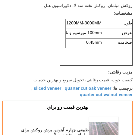
روکش مبلمان، روکش تخته سه لا، دکوراسیون هتل
مشخصات:
طول
1200MM-3000MM
عرض
100mm میرسیم و تا
ضخامت
0.45mm
مزیت رقابتی:
کیفیت خوب، قیمت رقابتی، تحویل سریع و بهترین خدمات
sliced veneer
quarter cut oak veneer
برچسب ها:
,
,
quarter cut walnut veneer
بهترين قيمت رو براي
طبیعی چهارم آبنوس برش روکش برای
مبلمان و تخته سه لا