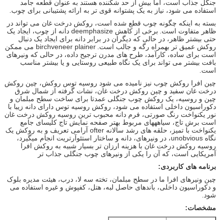
جنگل جذاب است، اما بیش از حد شکننده هستند به عنوان قطعه جامد
استفاده می شود، نیاز به یک پشتوانه قوی تر به ارائه پشتیبانی برای چوب.
بسته به اینکه چگونه چوب قطع شده است، روکش درخت غان می تواند در
ظاهر متفاوت است.
برخی از کاهش deemphasize دانه از چوب، ایجاد یک
حتی بیشتر ظاهر، در حالی که دیگران در برابر دانه برای ایجاد یک دنبال
روکش عمیق تر بهمراه رگه و جالب است.
birchveneer plainer می ممکن
است برای ساده، کارآمد، طرح های مدرن ترجیح داده، در حالی که ونیرهای
بافت بیشتر می تواند برای یک نگاه طبیعی روستایی و یا بیشتر مناسب
است.
چین افرا روکش چوب نیز نامیده می شود روسیه توس روکش، چین روکش
درخت غان سفید و چین روکش درخت غان، نشات گرفته از شمال شرق
چین و روسیه، یک روکش چوب جنگلی عمدتا برای ساخت سطح مبلمان و
دکوراسیون داخلی استفاده می شود، روکش روسیه توس دارای دانه زیبا با
نور یکنواخت رنگ صورتی، فرم دانه محبوب ترین روسیه روکش درخت غان
است برش تاج، سیاهههای مربوط بهتر صفحه نمایش تاج کلیسای جامع
یکنواخت با تمیز، حلقه های رشد سالانه ofter آرامی تعریف و به روکش یک
نگاه unobvious، در ونیرهای، دانه و ساختار استئوآرتریت انجام میگیرد،
روسیه روکش درخت غان با هزینه ارزان تر بسیار شبیه به روکش افرا
آمریکایی است، که آن را یکی از ونیرهای چوب جنگلی جذاب تر
برنامه های کاربردی:
چین ونیرهای افرا ما در سطح مبلمان، تخته سه لا، درب، هیئت مدیره بلوک
و دکوراسیون داخلی، باندهای حاصل لبه، هتل، کفپوش و غیره استفاده می
شود.
مشخصات: