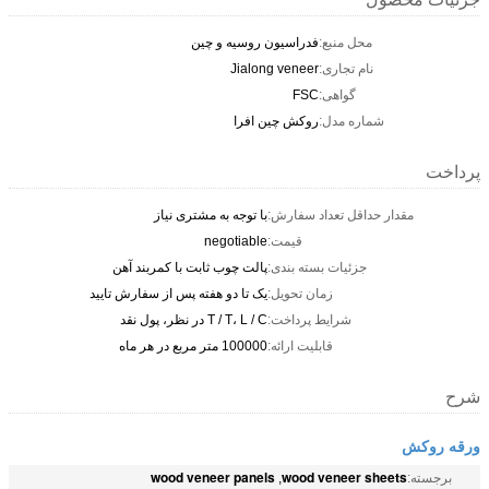
محل منبع:
فدراسیون روسیه و چین
نام تجاری:
Jialong veneer
گواهی:
FSC
شماره مدل:
روکش چین افرا
پرداخت
مقدار حداقل تعداد سفارش:
با توجه به مشتری نیاز
قیمت:
negotiable
جزئیات بسته بندی:
پالت چوب ثابت با کمربند آهن
زمان تحویل:
یک تا دو هفته پس از سفارش تایید
شرایط پرداخت:
T / T، L / C در نظر، پول نقد
قابلیت ارائه:
100000 متر مربع در هر ماه
شرح
ورقه روکش
wood veneer panels
wood veneer sheets
برجسته:
,