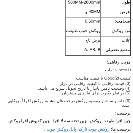
طول:
500MM-2800mm
عرض:
90MM و
ضخامت:
0.50mm
نوع روکش
روکش چوب طبیعت
غلات
برش تاج
مقطع تحصیلی
A، AB، B
مزیت رقابتی:
⑴best خدمات
کیفیت ⑵Good با قیمت مناسب
(3) قیمت رقابتی با کیفیت رقابتی در بازار
(4) وضعیت تامین پایدار با تاریخ تحویل سریع می باشد.
(5) در نظر بگیرید برای نیازهای مشتریان
(6) دانه و ساختار روسیه روکش درخت غان مشابه روکش افرا آمریکایی
است
برچسب:
چین افرا طبیعت روکش، چین تخته سه لا افرا، چین کفپوش افرا روکش
روکش چوب نازک، پانل روکش چوب
برچسب ها:
,