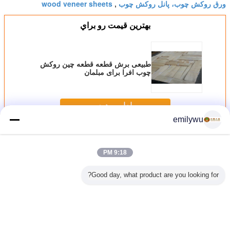
ورق روکش چوب، پانل روکش چوب
wood veneer sheets
,
بهترين قيمت رو براي
طبیعی برش قطعه قطعه چین روکش
چوب افرا برای مبلمان
ادامه هید
emilywu
ورقه روکش
بیش
9:18 PM
Good day, what product are you looking for?
رش خورده
پانل های فایبر گلاس
روکش مبلمان درب
روکش بیرونی ویتی
طبیعی ور
ای روشن
آکاسیومی طبیعی
سطحی روتاری با
آمریکایی، بریج،
برای کابینت رنگ
خطوط صاف و
برش چوبی با درجه
غیر مجاز
واضح
AAA