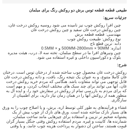
طبیعی قطعه قطعه توس برش دو روکش رنگ برای مبلمان
جزئیات سریع:
چین افرا روکش چوب نیز نامیده می شود روسیه روکش درخت غان،
چین روکش درخت غان سفید و چین روکش درخت غان
مهندسی: قطعه قطعه برش
نوع روکش: طبیعت روکش چوب
دانه: ترین قطع تاج
اندازه: 500MM-2800mm × 90MM و × 0.5MM
چین ونیرهای افرا ما در سطح مبلمان، تخته سه لا، درب، هیئت مدیره
بلوک و دکوراسیون داخلی و غیره استفاده می شود.
شرح:
روکش درخت غان محصول چوب ساخته شده از درختان توس است.
درختان
غان کاملا متنوع، و به عنوان یک نتیجه رنگ، بافت، و دانه روکش درخت غان
قابل توجهی می تواند متفاوت باشد.
هنگامی که مردم خرید روکش درخت
غان، آنها می توانند برای چند سبک های مختلف انتخاب کردن، و مهم است
که برای مردم به بازرسی تمام از روکش در سفارش خود را، و ایده آل به
منظور همه از روکش آنها را در همان زمان نیاز دارید، برای اطمینان از
سازگاری.
غشاء و فرآیندهای به طور کلی توسط اره، برش، و یا اصلاح چوب را به ورق
های بسیار نازک ساخته شده است.
ورق های نازک از چوب بیش از یک
پشتوانه ضخیم تر تزیین و استفاده برای چیزهایی مانند ساخت مبلمان،
شمارنده ها، کابینت و غیره.
مردم استفاده روکش وقتی جنگل بسیار گران
قیمت هستند، ساختن آن دشوار به پرداخت هزینه چوب جامد، و یا وقتی