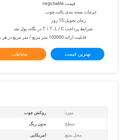
قیمت:
negotiable
جزئیات بسته بندی:
پالت چوب
زمان تحویل:
15 روز
شرایط پرداخت:
T / T، L / C در نگاه، پول نقد
قابلیت ارائه:
100000 متر مربع / متر مربع در هر ماه
بهترین قیمت
مخاطب
مورد:
روکش چوب
سطح:
بدون رنگ
محل منبع:
امریکایی