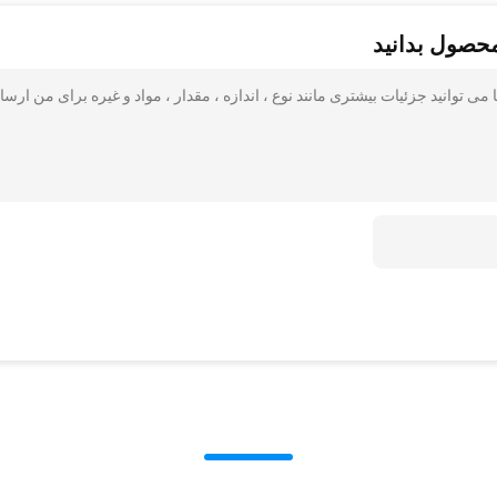
محصول بدانید
1٪ رطوبت برای کفپوش آیا می توانید جزئیات بیشتری مانند نوع ، اندازه ، مقدار ، مواد و غیره برای من ارس