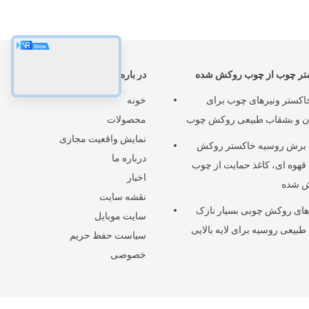
تر چوب از چوب روکش شده
در باره
اکستر ونیرهای چوب برای
خونه
ن و بشقاب طبیعی روکش چوب
محصولات
نمایش واقعیت مجازی
 برش روسیه خاکستر روکش
درباره ما
هوه ای، کاغذ حمایت از چوب
اخبار
 شده
نقشه سایت
ای روکش چوبی بسیار نازک
سایت موبایل
بیعی روسیه برای لایه بالایی
سیاست حفظ حریم
خصوصی