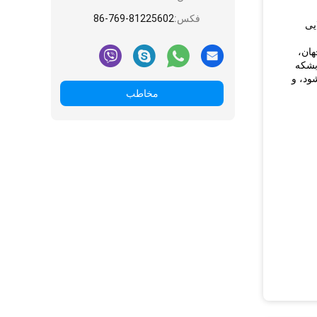
فکس:
86-769-81225602
یتون خاکستر معرق کاری، Tigerwood، طلایی
هان،
بشکه
ود، و
مخاطب