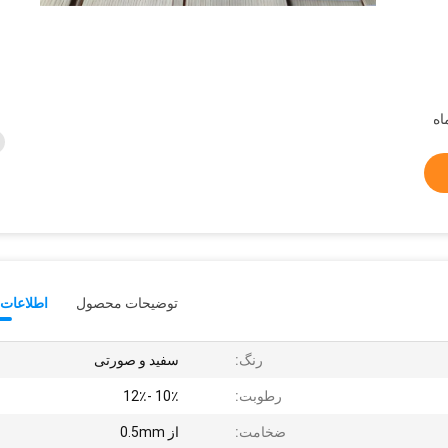
توضیحات محصول
اطلاعات 
رنگ:
سفید و صورتی
رطوبت:
10٪ -12٪
ضخامت:
از 0.5mm