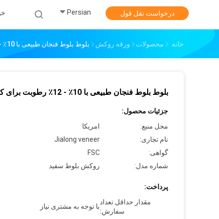
Persian
خو
درخواست نقل قول
خانه
محصولات
ورقه روکش
بلوط بلوط فنجان طبیعی با 10٪ - 12٪ رطوبت برای کفپوش
بلوط بلوط فنجان طبیعی با 10٪ - 12٪ رطوبت برای کفپوش
جزئیات محصول:
محل منبع:
امریکا
نام تجاری:
Jialong veneer
گواهی:
FSC
شماره مدل:
روکش بلوط سفید
پرداخت:
مقدار حداقل تعداد
با توجه به مشتری نیاز
سفارش: