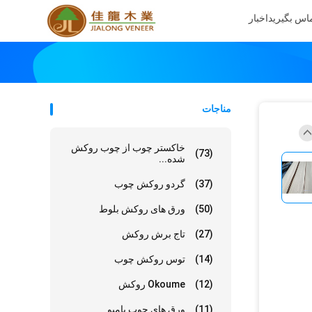
تماس بگیرید
اخبار
مناجات
خاکستر چوب از چوب روکش
(73)
شده...
(37)
گردو روکش چوب
(50)
ورق های روکش بلوط
(27)
تاج برش روکش
(14)
توس روکش چوب
(12)
Okoume روکش
(11)
ورق های چوب بامبو