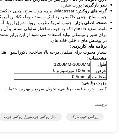
بندر بارگیری:
پورت شنژن
گونه های روکش:
چوب ساج، چینی خاکستر، رد اوک، سفید بلوط، گیلاس آمریکایی، نارون، 
صفحه اصلی بازار:
جنوب امریکا، غرب اروپا، شرق اروپا، آ
بلوط سفید tyloses که به چوب ساختار سلولی بسته، و آن را به آب و مقاوم در برابر پوسیدگی.
برای شیر و ویسکی تولید استفاده می شود از این برابر نشت
در پوشش های داخلی خانه های.
برنامه های کاربردی:
بسیار محبوب برای مبلمان درجه بالا ساخت، دکوراسیون هتل 
مشخصات:
طول:
1200MM-3000MM
عرض:
100mm میرسیم و تا
ضخامت:
از 0.5mm
مزیت رقابتی:
کیفیت خوب، قیمت رقابتی، تحویل سریع و بهترین خدمات
برچسب:
روکش چوب نازک
پانل روکش چوب,ورق روکش چوب