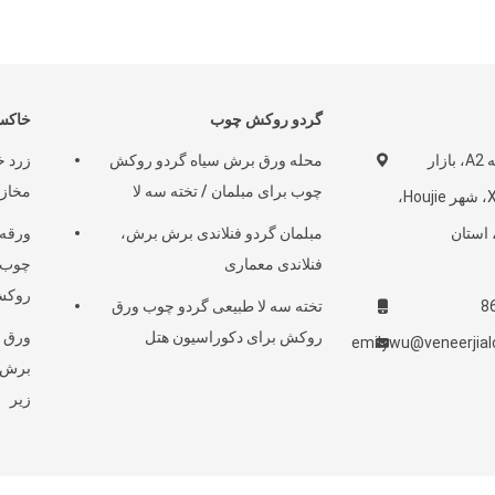
گردو روکش چوب
خاکس
No.21-23، منطقه A2، بازار
محله ورق برش سیاه گردو روکش
زرد خ
چوب برای مبلمان / تخته سه لا
مخاز
مواد چوب Xingye، شهر Houjie،
هر Dongguan، استان
مبلمان گردو فنلاندی برش برش،
ورقه
فنلاندی معماری
چوب ق
روکش
8
تخته سه لا طبیعی گردو چوب ورق
روکش برای دکوراسیون هتل
ورق ه
emilywu@veneerjia
برش ط
زیر