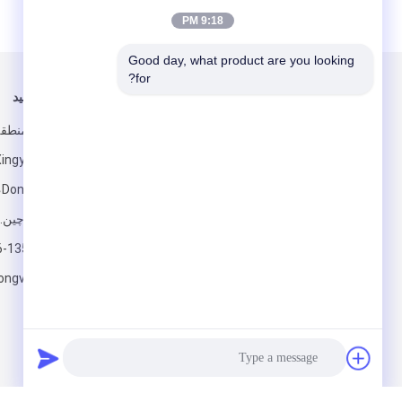
9:18 PM
Good day, what product are you looking 
for?
برای ما ایمیل کنید
ما را دنبال کنید
ش
گوانگدونگ، چین.
6-13592773518
ارسال
longveneer.com