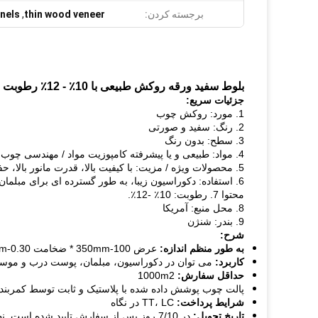
برجسته کردن:
thin wood veneer
,
nels
بلوط سفید ورقه روکش طبیعی با 10٪ - 12٪ رطوبت برای کفپوش
جزئیات سریع:
1. مورد: روکش چوب
2. رنگ: سفید و صورتی
3. سطح: بدون رنگ
4. مواد: طبیعی و یا پیشرفته کامپوزیت مواد / مهندسی چوب / چوب مصنوعی ساخته شده از صنوبر و یا ayous
5. محصولات ویژه / مزیت: با کیفیت بالا، قدرت مانور بالا، حفاظت از محیط زیست، و ضد آب.
6. استفاده: دکوراسیون زیبا، به طور گسترده ای برای مبلمان، تولید کننده کف پوش و یا دکوراسیون دیگر استفاده می شود.
محتوا 7. رطوبت: 10٪ -12٪.
8. محل منبع: آمریکا
9. بندر: شنژن
شرح:
به طور منظم اندازه:
عرض 100-350mm * ضخامت 0.30-0.5mm * میلیمتر 2000mm طول و تا
کاربرد:
می توان در دکوراسیون، مبلمان، پوست درب و موسی
حداقل سفارش:
1000m2
پالت چوب پوشش داده شده با پلاستیک و ثابت توسط کمربند
شرایط پرداخت:
TT، LC در نگاه
تاریخ تحویل:
در 7/10 روز پس از سفارش تایید شده است.
نظ