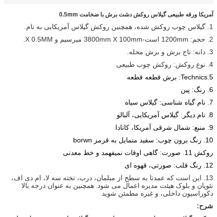
آمریکا ورقه طبیعی گیلاس روکش دشت برش با ضخامت 0.5mm
1. گیلاس چوب روکش شده، همچنین روکش گیلاس آمریکایی به نام.
2. حجم: 1200mm است-3800mm X 100mm میرسیم و X 0.5MM.
3. دانه: تاج برش و برش محله.
4. نوع روکش: روکش چوب طبیعی
5.Technics: برش قطعه قطعه
6.
رنگ: پین
7.
نام گیاه شناسی: گیلاس سیاه
8.
نام دیگر: گیلاس آمریکایی، آلبالو
9.
منبع: شمال شرقی آمریکا، کانادا
10.
رنگ برون چوب: سفید متمایل به قرمز borwn
روکش
11.
صورت: گاهی اوقات نمیفهمد و خط معدنی
12.
رنگ قلب: صورتی، قهوه ای
13. این است که عمدتا به سطح از مبلمان، درب، تخته سه لا، ام دی اف،
نئوپان و بلوک هیئت مدیره اعمال می شود.
همچنین به عنوان درجه بالا
دکوراسیون داخلی، و غیره مطمئن شوید
شرح: