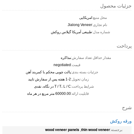
جزئیات محصول
محل منبع:
امریکایی
نام تجاری:
Jialong Veneer
شماره مدل:
طبیعی آمریکا گیلاس روکش
پرداخت
مقدار حداقل تعداد سفارش:
مذاکره
قیمت:
negotiated
جزئیات بسته بندی:
پالت چوبی محکم با کمربند آهن
زمان تحویل:
1-2 هفته پس از سفارش تایید
شرایط پرداخت:
T / T، L / C در نگاه، نقدی
قابلیت ارائه:
60000.00 متر مربع در هر ماه
شرح
ورقه روکش
wood veneer panels
thin wood veneer
برجسته:
,