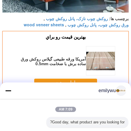
روکش چوب نازک، پانل روکش چوب
برچسب ها:
,
ورق روکش چوب، پانل روکش چوب
wood veneer sheets
,
بهترين قيمت رو براي
آمریکا ورقه طبیعی گیلاس روکش ورق
ساده برش با ضخامت 0.5mm
ادامه هید
emilywu
ورقه روکش
بیش
7:09 AM
Good day, what product are you looking for?
رش خورده
پانل های فایبر گلاس
روکش مبلمان درب
روکش بیرونی ویتی
طبیعی ور