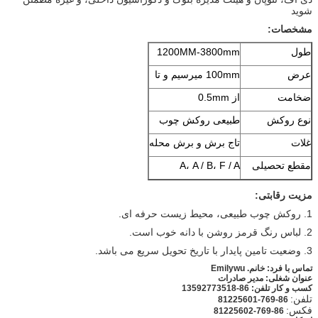
شوید
مشخصات:
طول
1200MM-3800mm
عرض
100mm میرسیم و تا
ضخامت
از 0.5mm
نوع روکش
طبیعی روکش چوب
غلات
تاج برش و برش محله
مقطع تحصیلی
A، A / B، F / A
مزیت رقابتی:
1. روکش چوب طبیعی، محیط زیست حرفه ای.
2. لباس رنگ قرمز روشن با دانه خوب است.
3. وضعیت تامین پایدار با تاریخ تحویل سریع می باشد.
تماس با فرد: خانم.
Emilywu
عنوان شغلی: مدیر صادرات
کسب و کار تلفن: 86-13592773518
تلفن:
86-769-81225601
فکس:
86-769-81225602