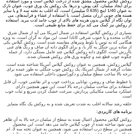
روکش گیلاس محصول مشتق شده از درخت گیلاس است و مورد استفاده
برای ایجاد مبلمان، کف پوش، و درها.
یک روکش
یک ورق چوب، عنوان نازک
به عنوان 1/40 اینچ (0.635 میلیمتر) است، که اغلب به تخته سه لا و یا سایر
هسته های چوبی ارزان متصل
است.
با استفاده از غشاء و فرآیندهای، می
توان نگاه از گیلاس بدون هزینه های بالای از چوب جامد لذت ببرید.
استفاده
از روکش نیز کمک می کند برای حفظ منابع طبیعی است.
بسیاری از روکش گیلاس استفاده در شمال امریکا می آید از شمال شرق
ایالات متحده و یا جنوب شرقی کانادا است.
این مواد نه گران است، به ویژه
هنگامی که به توس یا بلوط ونیرهای مقایسه شده است.
روکش گیلاس یکی
از ساده ترین جنگل به کار با، و برای الگوی دانه آن صاف و رنگ های غنی
باارزش است.
الگوی دانه روکش گیلاس چند عامل بستگی دارد، از جمله
چگونه چوب قطع شد و چگونه ورق های روکش همسان شدند.
گیلاس روکش، همچنین به عنوان روکش گیلاس آمریکا شناخته شده است،
نشات گرفته از شمال امریکا، یک روکش چوب جنگلی به طور عمده برای
درجه بالا ساخت سطح مبلمان و دکوراسیون داخلی استفاده می شود.
با خطوط صاف و روشن، توانایی پرداخت خوب و اثر نقاشی خوب، آن قابل
استفاده برای ساخت مبلمان درجه بالا است.
این شهر همچنین دارای
عملکرد مناسب مکانیکی پردازش، سرعت خشک کردن سریع و ثبات خوب
است.
حلقه رشد سالانه اغلب به شدت تعریف شده و به روکش یک نگاه متمایز.
برنامه های کاربردی:
روکش گیلاس محصول اعمال شده به سطح از مبلمان درجه بالا به آن ظاهر
می شود ساخته شده از چوب گیلاس جامد می دهد است.
این محصول
همچنین در سطح درب استفاده می شود، همچنین به عنوان تخته سه لا، ام
دی اف، نئوپان و هیئت مدیره بلوک و دکوراسیون داخلی، و غیره مطمئن