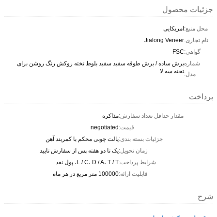
جزئیات محصول
محل منبع:
امریکایی
نام تجاری:
Jialong Veneer
گواهی:
FSC
شماره
برش ساده / برش طوقه سفید سفید بلوط تخته روکش رنگ روشن برای
تخته سه لا
مدل:
پرداخت
مقدار حداقل تعداد سفارش:
مذاکره
قیمت:
negotiated
جزئیات بسته بندی:
پالت چوبی محکم با کمربند آهن
زمان تحویل:
یک تا دو هفته پس از سفارش تایید
شرایط پرداخت:
L / C، D / A، T / T، پول نقد
قابلیت ارائه:
100000 متر مربع در هر ماه
شرح