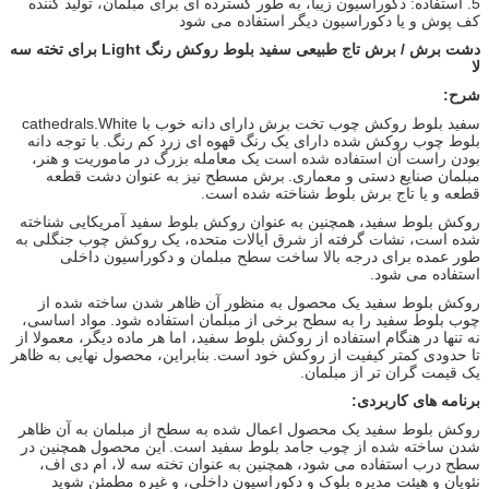
5.
استفاده: دکوراسیون زیبا، به طور گسترده ای برای مبلمان، تولید کننده
کف پوش و یا دکوراسیون دیگر استفاده می شود
دشت برش / برش تاج طبیعی سفید بلوط روکش رنگ Light برای تخته سه
لا
شرح:
سفید بلوط روکش چوب تخت برش دارای دانه خوب با cathedrals.White
بلوط چوب روکش شده دارای یک رنگ قهوه ای زرد کم رنگ.
با توجه دانه
بودن راست آن استفاده شده است یک معامله بزرگ در ماموریت و هنر،
مبلمان صنایع دستی و معماری.
برش مسطح نیز به عنوان دشت قطعه
قطعه و یا تاج برش بلوط شناخته شده است.
روکش بلوط سفید، همچنین به عنوان روکش بلوط سفید آمریکایی شناخته
شده است، نشات گرفته از شرق ایالات متحده، یک روکش چوب جنگلی به
طور عمده برای درجه بالا ساخت سطح مبلمان و دکوراسیون داخلی
استفاده می شود.
روکش بلوط سفید یک محصول به منظور آن ظاهر شدن ساخته شده از
چوب بلوط سفید را به سطح برخی از مبلمان استفاده شود.
مواد اساسی،
نه تنها در هنگام استفاده از روکش بلوط سفید، اما هر ماده دیگر، معمولا از
تا حدودی کمتر کیفیت از روکش خود است.
بنابراین، محصول نهایی به ظاهر
یک قیمت گران تر از مبلمان.
برنامه های کاربردی:
روکش بلوط سفید یک محصول اعمال شده به سطح از مبلمان به آن ظاهر
شدن ساخته شده از چوب جامد بلوط سفید است.
این محصول همچنین در
سطح درب استفاده می شود، همچنین به عنوان تخته سه لا، ام دی اف،
نئوپان و هیئت مدیره بلوک و دکوراسیون داخلی، و غیره مطمئن شوید