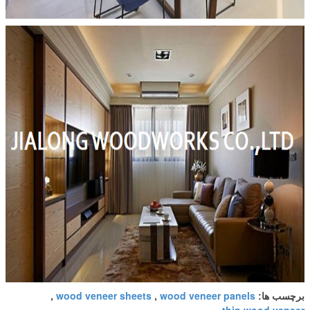
wood veneer sheets
wood veneer panels
برچسب ها:
,
,
thin wood veneer