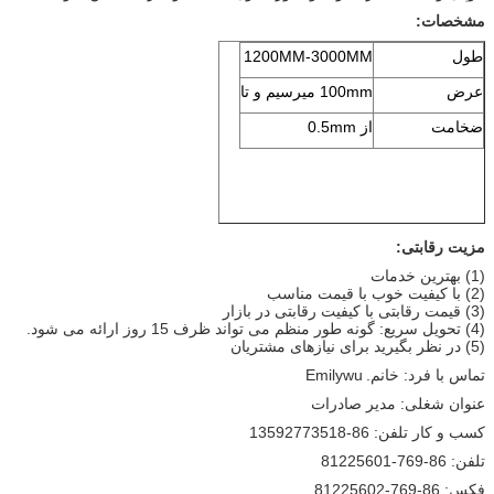
مشخصات:
طول
1200MM-3000MM
عرض
100mm میرسیم و تا
ضخامت
از 0.5mm
مزیت رقابتی:
(1) بهترین خدمات
(2) با کیفیت خوب با قیمت مناسب
(3) قیمت رقابتی با کیفیت رقابتی در بازار
(4) تحویل سریع: گونه طور منظم می تواند ظرف 15 روز ارائه می شود.
(5) در نظر بگیرید برای نیازهای مشتریان
تماس با فرد: خانم.
Emilywu
عنوان شغلی: مدیر صادرات
کسب و کار تلفن: 86-13592773518
تلفن: 86-769-81225601
فکس: 86-769-81225602