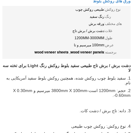
ورق های روکش بلوط
نوع روکش:
طبیعی روکش چوب
رنگ:
رنگ سفید
های مختلف:
ورقه برش
غلات:
دشت برش / برش تاج
طول:
1200MM-3000MM
عرض:
100mm میرسیم و تا
wood veneer sheets
wood veneer panels
برجسته:
,
دشت برش / برش تاج طبیعی سفید بلوط روکش رنگ Light برای تخته سه
لا
1.
سفید بلوط چوب روکش شده، همچنین روکش بلوط سفید آمریکایی به
نام.
2. حجم: 1200mm است-3800mm X 100mm میرسیم و X 0.30mm
0.60mm-.
3. دانه: تاج برش / دشت کات.
4. نوع روکش: روکش چوب طبیعی